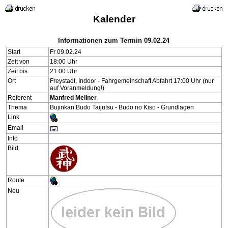
Kalender
Informationen zum Termin 09.02.24
Start
Fr 09.02.24
Zeit von
18:00 Uhr
Zeit bis
21:00 Uhr
Ort
Freystadt, Indoor - Fahrgemeinschaft Abfahrt 17:00 Uhr (nur
auf Voranmeldung!)
Referent
Manfred Meilner
Thema
Bujinkan Budo Taijutsu - Budo no Kiso - Grundlagen
Link
Email
Info
Bild
Route
Neu