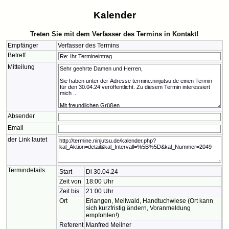
Kalender
Treten Sie mit dem Verfasser des Termins in Kontakt!
Empfänger
Verfasser des Termins
Betreff
Mitteilung
Absender
Email
der Link lautet
Termindetails
Start
Di 30.04.24
Zeit von
18:00 Uhr
Zeit bis
21:00 Uhr
Ort
Erlangen, Meilwald, Handtuchwiese (Ort kann
sich kurzfristig ändern, Voranmeldung
empfohlen!)
Referent
Manfred Meilner