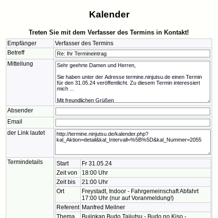
Kalender
Treten Sie mit dem Verfasser des Termins in Kontakt!
Empfänger
Verfasser des Termins
Betreff
Mitteilung
Absender
Email
der Link lautet
Termindetails
Start
Fr 31.05.24
Zeit von
18:00 Uhr
Zeit bis
21:00 Uhr
Ort
Freystadt, Indoor - Fahrgemeinschaft Abfahrt
17:00 Uhr (nur auf Voranmeldung!)
Referent
Manfred Meilner
Thema
Bujinkan Budo Taijutsu - Budo no Kiso -