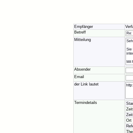
Empfänger
Verf
Betreff
Mitteilung
Absender
Email
der Link lautet
Termindetails
Star
Zei
Zeit
Ort
Ref
Th