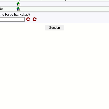
k
te
che Farbe hat Kakao?