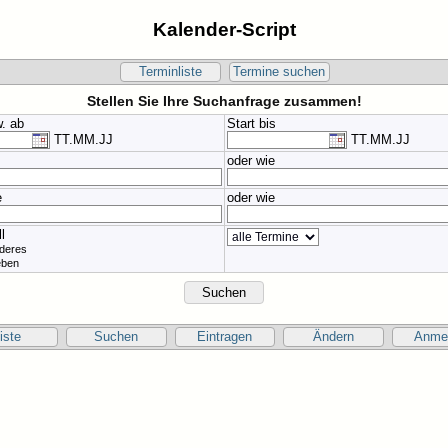
Kalender-Script
Terminliste
Termine suchen
Stellen Sie Ihre Suchanfrage zusammen!
w. ab
Start bis
TT.MM.JJ
TT.MM.JJ
oder wie
e
oder wie
l
nderes
eben
iste
Suchen
Eintragen
Ändern
Anme