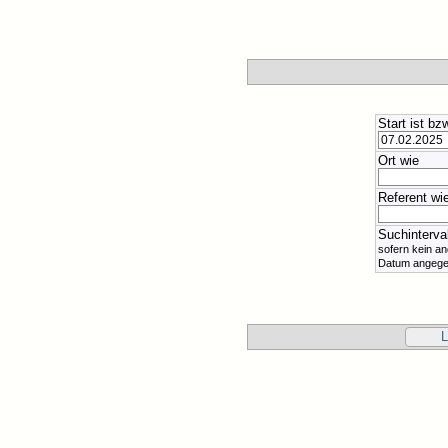
Start ist bz
Ort wie
Referent wi
Suchinterval
sofern kein a
Datum angeg
L